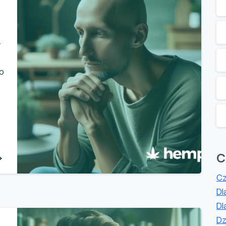
–
to
0
C
Cz
Dl
Dl
Dz