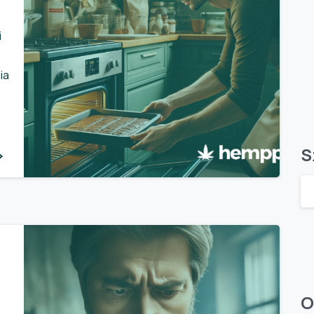
i
ia
S
0
O