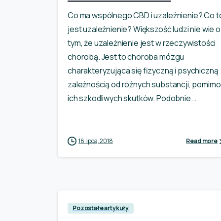
Co ma wspólnego CBD i uzależnienie? Co t
jest uzależnienie? Większość ludzi nie wie o
tym, że uzależnienie jest w rzeczywistości
chorobą. Jest to choroba mózgu
charakteryzująca się fizyczną i psychiczną
zależnością od różnych substancji, pomimo
ich szkodliwych skutków. Podobnie...
18 lipca, 2018
Read more
Pozostałe artykuły