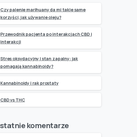
Czy palenie marihuany da mi takie same
korzyści, jak używanie oleju?
Przewodnik pacjenta po interakcjach CBD i
interakcji
Stres oksydacyjny i stan zapalny: jak
pomagają kannabinoidy?
Kannabinoidy i rak prostaty
CBD vs THC
statnie komentarze