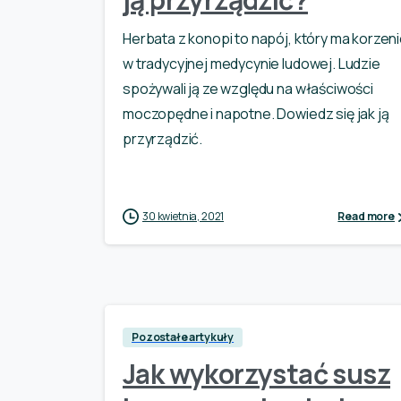
Herbata z konopi to napój, który ma korzen
w tradycyjnej medycynie ludowej. Ludzie
spożywali ją ze względu na właściwości
moczopędne i napotne. Dowiedz się jak ją
przyrządzić.
30 kwietnia, 2021
Read more
Pozostałe artykuły
Jak wykorzystać susz