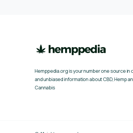
Hemppedia.org is your number one source in 
and unbiased information about CBD, Hemp a
Cannabis