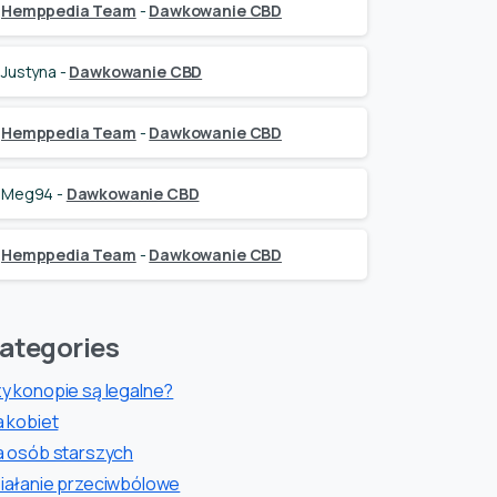
Hemppedia Team
-
Dawkowanie CBD
Justyna
-
Dawkowanie CBD
Hemppedia Team
-
Dawkowanie CBD
Meg94
-
Dawkowanie CBD
Hemppedia Team
-
Dawkowanie CBD
ategories
y konopie są legalne?
a kobiet
a osób starszych
iałanie przeciwbólowe