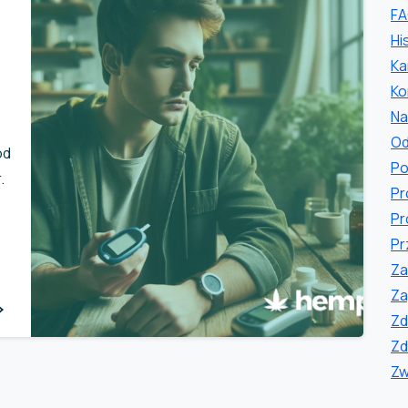
F
Hi
Ka
Ko
Na
Od
ód
Po
.
Pr
Pr
Pr
Za
Za
0
Zd
Zd
Zw