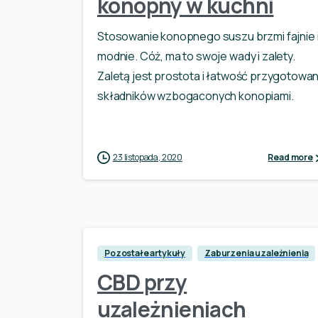
konopny w kuchni
Stosowanie konopnego suszu brzmi fajnie 
modnie. Cóż, ma to swoje wady i zalety.
Zaletą jest prostota i łatwość przygotowan
składników wzbogaconych konopiami.
23 listopada, 2020
Read more
Pozostałe artykuły
Zaburzenia uzależnienia
CBD przy
uzależnieniach