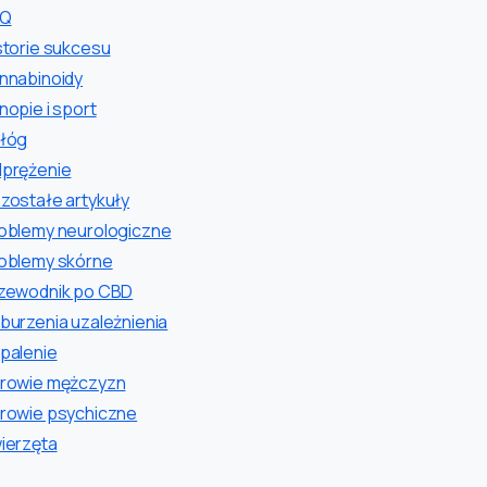
AQ
storie sukcesu
nnabinoidy
nopie i sport
łóg
prężenie
zostałe artykuły
oblemy neurologiczne
oblemy skórne
zewodnik po CBD
burzenia uzależnienia
palenie
rowie mężczyzn
rowie psychiczne
ierzęta