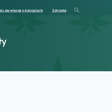
z się więcej o konopiach
Zdrowie
ły