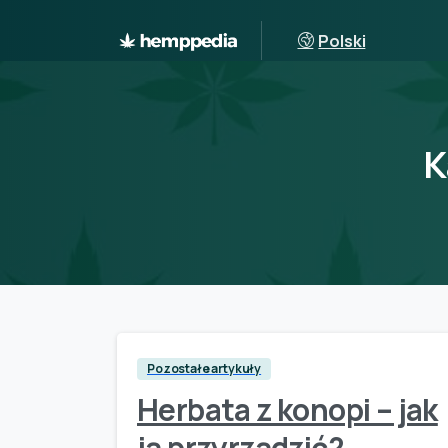
Polski
K
Pozostałe artykuły
Herbata z konopi – jak
ją przyrządzić?