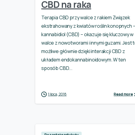
CBD na raka
Terapia CBD przy walce z rakiem Związek
ekstrahowany z kwiatów roślin konopnych 
kannabidiol (CBD) – okazuje się kluczowy w
walce z nowotworami i innymi guzami. Jest 
możliwe głównie dzięki interakcji CBD z
układem endokannabinoidowym. W ten
sposób CBD...
1 lipca, 2018
Read more
Pozostałe artykuły