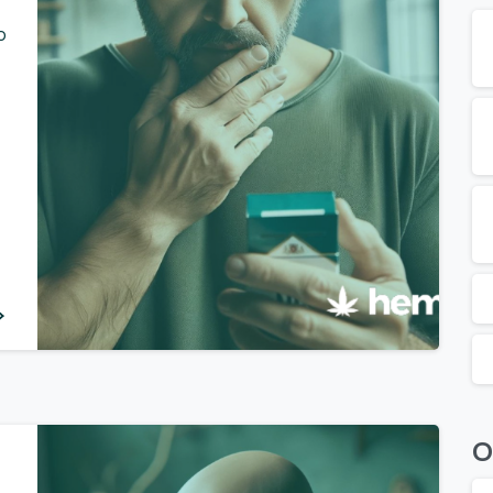
o
0
O