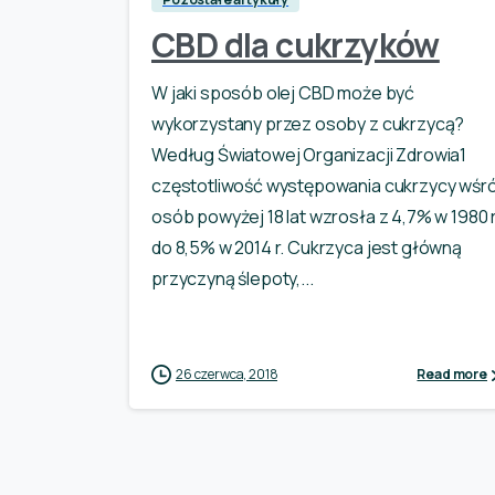
CBD dla cukrzyków
W jaki sposób olej CBD może być
wykorzystany przez osoby z cukrzycą?
Według Światowej Organizacji Zdrowia1
częstotliwość występowania cukrzycy wśr
osób powyżej 18 lat wzrosła z 4,7% w 1980 r
do 8,5% w 2014 r. Cukrzyca jest główną
przyczyną ślepoty,...
26 czerwca, 2018
Read more