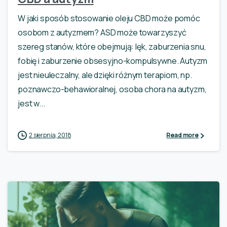
W jaki sposób stosowanie oleju CBD może pomóc
osobom z autyzmem? ASD może towarzyszyć
szereg stanów, które obejmują: lęk, zaburzenia snu,
fobię i zaburzenie obsesyjno-kompulsywne. Autyzm
jest nieuleczalny, ale dzięki różnym terapiom, np.
poznawczo-behawioralnej, osoba chora na autyzm,
jest w...
2 sierpnia, 2018
Read more