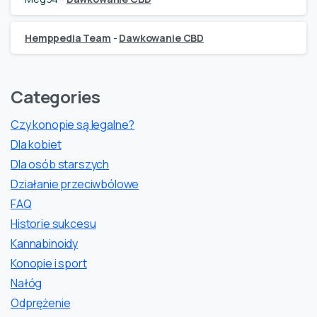
Hemppedia Team
-
Dawkowanie CBD
Categories
Czy konopie są legalne?
Dla kobiet
Dla osób starszych
Działanie przeciwbólowe
FAQ
Historie sukcesu
Kannabinoidy
Konopie i sport
Nałóg
Odprężenie