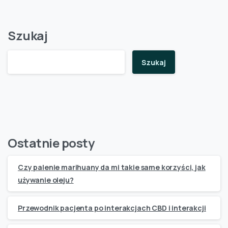
Szukaj
Szukaj
Ostatnie posty
Czy palenie marihuany da mi takie same korzyści, jak
używanie oleju?
Przewodnik pacjenta po interakcjach CBD i interakcji