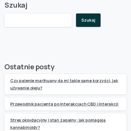
Szukaj
Szukaj
Ostatnie posty
Czy palenie marihuany da mi takie same korzyści, jak
używanie oleju?
Przewodnik pacjenta po interakcjach CBD i interakcji
Stres oksydacyjny i stan zapalny: jak pomagają
kannabinoidy?