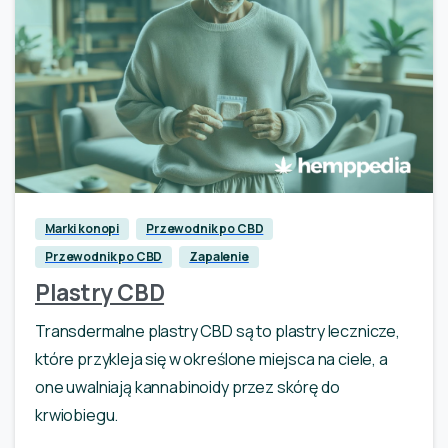
0
Marki konopi
Przewodnik po CBD
Przewodnik po CBD
Zapalenie
Plastry CBD
Transdermalne plastry CBD są to plastry lecznicze,
które przykleja się w określone miejsca na ciele, a
one uwalniają kannabinoidy przez skórę do
krwiobiegu.