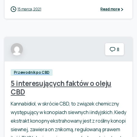
15 marca, 2021
Read more
0
Przewodnik po CBD
5 interesujących faktów o oleju
CBD
Kannabidiol, w skrócie CBD, to związek chemiczny
występujący w konopiach siewnych i indyjskich. Kiedy
ekstrakt konopny ekstrahowany jest z rośliny konopi
siewnej, zawiera on znikomą, regulowaną prawem