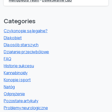
Hemppedia Team
-
Dawkowanie CBD
Categories
Czy konopie są legalne?
Dla kobiet
Dla osób starszych
Działanie przeciwbólowe
FAQ
Historie sukcesu
Kannabinoidy
Konopie i sport
Nałóg
Odprężenie
Pozostałe artykuły
Problemy neurologiczne