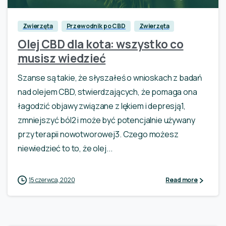
Zwierzęta
Przewodnik po CBD
Zwierzęta
Olej CBD dla kota: wszystko co
musisz wiedzieć
Szanse są takie, że słyszałeś o wnioskach z badań
nad olejem CBD, stwierdzających, że pomaga ona
łagodzić objawy związane z lękiem i depresją1,
zmniejszyć ból2 i może być potencjalnie używany
przy terapii nowotworowej3. Czego możesz
niewiedzieć to to, że olej...
15 czerwca, 2020
Read more