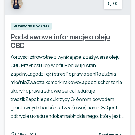
0
Przewodnik po CBD
Podstawowe informacje o oleju
CBD
Korzyści zdrowotne z wynikające z zażywania oleju
CBD Przynosi ulgę w bóluRedukuje stan
zapalnyŁagodzi lęk i stresPoprawia senRozluźnia
mięśnieZwalcza komórki rakoweŁagodzi schorzenia
skóryPoprawia zdrowie sercaRedukuje
trądzikZapobiega cukrzycy Głównym powodem
gruntownych badań nad właściwościami CBD jest
odkrycie układu endokannabinoidalnego, który jest...
4 lipca, 2018