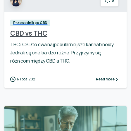
0
Przewodnik po CBD
CBD vs THC
THC i CBD to dwa najpopularniejsze kannabinoidy.
Jednak są one bardzo różne. Przyjrzymy się
różnicom między CBD a THC.
17 lipca, 2021
Read more