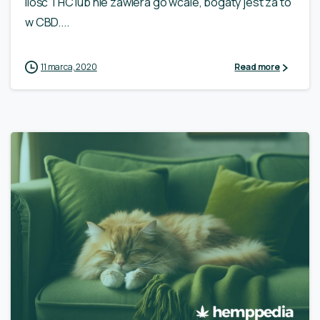
ilość THC lub nie zawiera go wcale, bogaty jest za to
w CBD....
11 marca, 2020
Read more
0