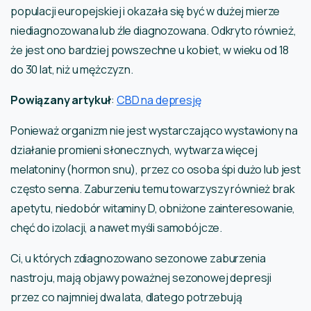
populacji europejskiej i okazała się być w dużej mierze
niediagnozowana lub źle diagnozowana. Odkryto również,
że jest ono bardziej powszechne u kobiet, w wieku od 18
do 30 lat, niż u mężczyzn.
Powiązany artykuł
:
CBD na depresję
Ponieważ organizm nie jest wystarczająco wystawiony na
działanie promieni słonecznych, wytwarza więcej
melatoniny (hormon snu), przez co osoba śpi dużo lub jest
często senna. Zaburzeniu temu towarzyszy również brak
apetytu, niedobór witaminy D, obniżone zainteresowanie,
chęć do izolacji, a nawet myśli samobójcze.
Ci, u których zdiagnozowano sezonowe zaburzenia
nastroju, mają objawy poważnej sezonowej depresji
przez co najmniej dwa lata, dlatego potrzebują