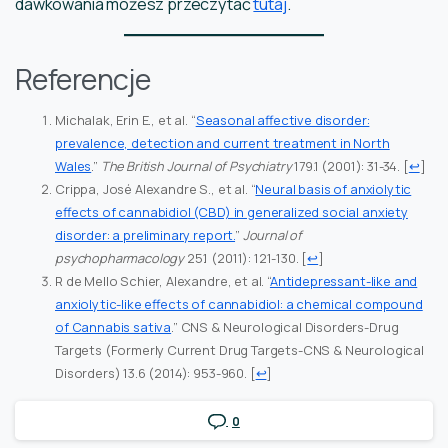
dawkowania możesz przeczytać
tutaj
.
Referencje
Michalak, Erin E., et al. “
Seasonal affective disorder:
prevalence, detection and current treatment in North
Wales
.”
The British Journal of Psychiatry
179.1 (2001): 31-34.
[
↩
]
Crippa, José Alexandre S., et al. “
Neural basis of anxiolytic
effects of cannabidiol (CBD) in generalized social anxiety
disorder: a preliminary report.
”
Journal of
psychopharmacology
25.1 (2011): 121-130.
[
↩
]
R de Mello Schier, Alexandre, et al. “
Antidepressant-like and
anxiolytic-like effects of cannabidiol: a chemical compound
of Cannabis sativa
.” CNS & Neurological Disorders-Drug
Targets (Formerly Current Drug Targets-CNS & Neurological
Disorders) 13.6 (2014): 953-960.
[
↩
]
0