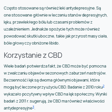
Często stosowane są również leki antydepresyjne. Są
one stosowane głównie w leczeniu stanów depresyjnych,
lęku, przewlekłego bólu lub czasami problemów z
uzależnieniem. Jednakże spożycie tych może również
powodować skutki uboczne, takie jak przyrost masy ciała,
bóle głowy czy obniżone libido.
Korzystanie z CBD
Wiele badań potwierdza fakt, że CBD może być pomocna
w zwalczaniu objawów sezonowych zaburzeń nastrojów.
Bezsenność i lęk są dwoma głównymi objawami, które
2
mogą być leczone przy użyciu CBD. Badanie z 2010 roku
wykazało pozytywny wpływ CBD na lęk społeczny. Wyniki
badań z 2011 r. sugerują, że CBD ma również właściwości
3
antydepresyjne
.