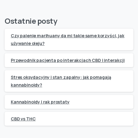
Ostatnie posty
Czy palenie marihuany da mi takie same korzyści, jak
używanie oleju?
Przewodnik pacjenta po interakcjach CBD i interakcji
Stres oksydacyjny i stan zapalny: jak pomagają
kannabinoidy?
Kannabinoidy i rak prostaty
CBD vs THC