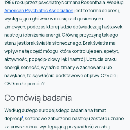
1984 roku przez psychiatrę Normana Rosenthala. Według
American Psychiatric Association
jest to forma depresji,
występująca głównie w miesiącach jesiennych i
zimowych, podczas której ludzie doświadczają huśtawek
nastroju i obniżenia energii. Główną przyczyną takiego
stanu jest brak światła słonecznego. Brak światła ma
wpływ na tę część mózgu, która kontroluje sen, apetyt,
aktywność, popęd płciowy, lęk i nastrój. Uczucie braku
energii, senność, wyraźnie zmiany w zachowaniu lub
nawykach, to są właśnie podstawowe objawy. Czy olej
CBD może pomóc?
Co mówią badania
Według dużego europejskiego badania na temat
1
depresji
, sezonowe zaburzenie nastroju zostało uznane
za powszechnie występującą przypadłość w całej