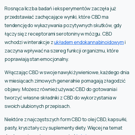
Rosnąca liczba badań i eksperymentów zaczęła już
przedstawiać zachęcające wyniki, które CBD ma
tendencję do wykazywania pozytywnych skutków, gdy
łączy się z receptorami serotoniny w mózgu. CBD
wchodzi w interakcje z
układem endokannabinoidowym
i
zaczyna wpływać na szereg funkcji organizmu, które
poprawiają stan emocjonalny.
Włączając CBD w swoje nawyki żywieniowe, każdego dnia
w miesiącach zimowych generalnie pomagają złagodzić
objawy. Możesz również używać CBD do gotowania i
tworzyć własne składniki z CBD do wykorzystania w
swoich ulubionych przepisach.
Niektóre z najczęstszych form CBD to olej CBD, kapsułki,
pasty, kryształy czy suplementy diety. Więcej na temat