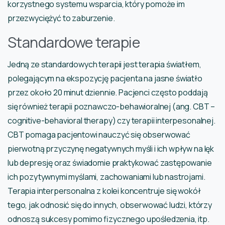
korzystnego systemu wsparcia, który pomoże im
przezwyciężyć to zaburzenie.
Standardowe terapie
Jedną ze standardowych terapii jest terapia światłem,
polegającym na ekspozycję pacjenta na jasne światło
przez około 20 minut dziennie. Pacjenci często poddają
się również terapii poznawczo-behawioralnej (ang. CBT –
cognitive-behavioral therapy) czy terapii interpesonalnej.
CBT pomaga pacjentowi nauczyć się obserwować
pierwotną przyczynę negatywnych myśli i ich wpływ na lęk
lub depresję oraz świadomie praktykować zastępowanie
ich pozytywnymi myślami, zachowaniami lub nastrojami.
Terapia interpersonalna z kolei koncentruje się wokół
tego, jak odnosić się do innych, obserwować ludzi, którzy
odnoszą sukcesy pomimo fizycznego upośledzenia, itp.