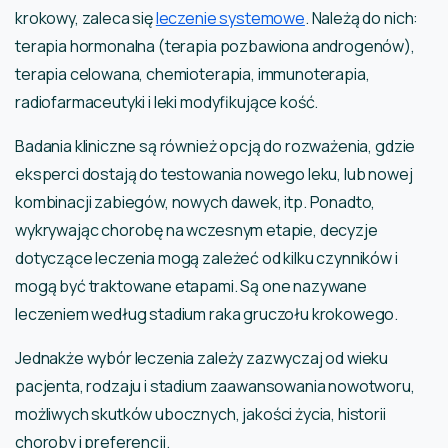
krokowy, zaleca się
leczenie systemowe
. Należą do nich:
terapia hormonalna (terapia pozbawiona androgenów),
terapia celowana, chemioterapia, immunoterapia,
radiofarmaceutyki i leki modyfikujące kość.
Badania kliniczne są również opcją do rozważenia, gdzie
eksperci dostają do testowania nowego leku, lub nowej
kombinacji zabiegów, nowych dawek, itp. Ponadto,
wykrywając chorobę na wczesnym etapie, decyzje
dotyczące leczenia mogą zależeć od kilku czynników i
mogą być traktowane etapami. Są one nazywane
leczeniem według stadium raka gruczołu krokowego.
Jednakże wybór leczenia zależy zazwyczaj od wieku
pacjenta, rodzaju i stadium zaawansowania nowotworu,
możliwych skutków ubocznych, jakości życia, historii
choroby i preferencji.