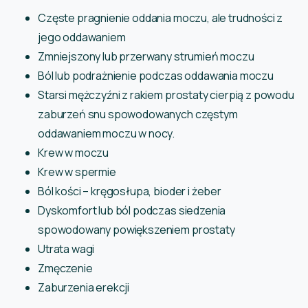
Częste pragnienie oddania moczu, ale trudności z
jego oddawaniem
Zmniejszony lub przerwany strumień moczu
Ból lub podrażnienie podczas oddawania moczu
Starsi mężczyźni z rakiem prostaty cierpią z powodu
zaburzeń snu spowodowanych częstym
oddawaniem moczu w nocy.
Krew w moczu
Krew w spermie
Ból kości – kręgosłupa, bioder i żeber
Dyskomfort lub ból podczas siedzenia
spowodowany powiększeniem prostaty
Utrata wagi
Zmęczenie
Zaburzenia erekcji