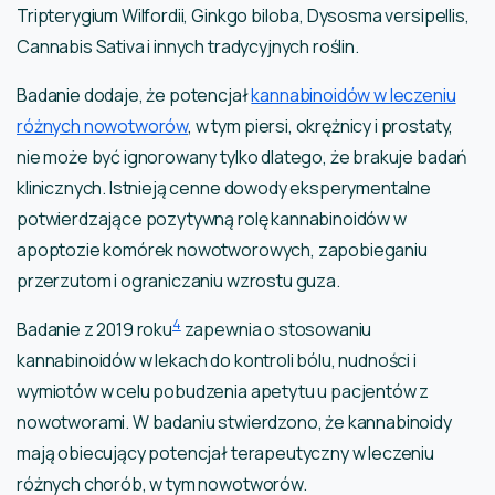
Tripterygium Wilfordii, Ginkgo biloba, Dysosma versipellis,
Cannabis Sativa i innych tradycyjnych roślin.
Badanie dodaje, że potencjał
kannabinoidów w leczeniu
różnych nowotworów
, w tym piersi, okrężnicy i prostaty,
nie może być ignorowany tylko dlatego, że brakuje badań
klinicznych. Istnieją cenne dowody eksperymentalne
potwierdzające pozytywną rolę kannabinoidów w
apoptozie komórek nowotworowych, zapobieganiu
przerzutom i ograniczaniu wzrostu guza.
4
Badanie z 2019 roku
zapewnia o stosowaniu
kannabinoidów w lekach do kontroli bólu, nudności i
wymiotów w celu pobudzenia apetytu u pacjentów z
nowotworami. W badaniu stwierdzono, że kannabinoidy
mają obiecujący potencjał terapeutyczny w leczeniu
różnych chorób, w tym nowotworów.