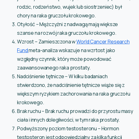
rodzic, rodzeństwo, wujek lub siostrzeniec) był
chory na raka gruczołu krokowego.
Otyłość – Mężczyźni z nadwagą mają większe
szanse na rozwój raka gruczołu krokowego.
Wzrost – Zamieszczona w
World Cancer Research
Fund
meta-analiza wskazuje na wzrtost jako
względny czynnik, który może powodować
zaawansowanego raka prostaty.
Nadciśnienie tętnicze – W kilku badaniach
stwierdzono, że nadciśnienie tętnicze wiąże się z
większym ryzykiem zachorowania na raka gruczołu
krokowego.
Brak ruchu – Brak ruchu prowadzi do przyrostu masy
ciała i innych dolegliwości, w tym raka prostaty.
Podwyższony poziom testosteronu – Hormon
testosteron jest odpowiedzialny za kilka funkcji