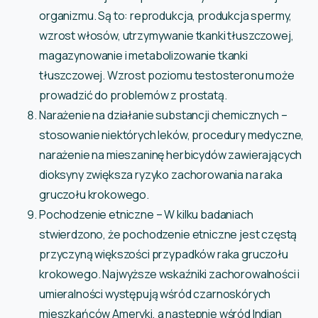
organizmu. Są to: reprodukcja, produkcja spermy,
wzrost włosów, utrzymywanie tkanki tłuszczowej,
magazynowanie i metabolizowanie tkanki
tłuszczowej. Wzrost poziomu testosteronu może
prowadzić do problemów z prostatą.
Narażenie na działanie substancji chemicznych –
stosowanie niektórych leków, procedury medyczne,
narażenie na mieszaninę herbicydów zawierających
dioksyny zwiększa ryzyko zachorowania na raka
gruczołu krokowego.
Pochodzenie etniczne – W kilku badaniach
stwierdzono, że pochodzenie etniczne jest częstą
przyczyną większości przypadków raka gruczołu
krokowego. Najwyższe wskaźniki zachorowalności i
umieralności występują wśród czarnoskórych
mieszkańców Ameryki, a następnie wśród Indian