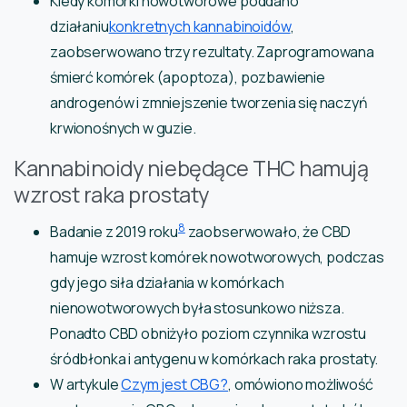
Kiedy komórki nowotworowe poddano
działaniu
konkretnych kannabinoidów
,
zaobserwowano trzy rezultaty. Zaprogramowana
śmierć komórek (apoptoza), pozbawienie
androgenów i zmniejszenie tworzenia się naczyń
krwionośnych w guzie.
Kannabinoidy niebędące THC hamują
wzrost raka prostaty
8
Badanie z 2019 roku
zaobserwowało, że CBD
hamuje wzrost komórek nowotworowych, podczas
gdy jego siła działania w komórkach
nienowotworowych była stosunkowo niższa.
Ponadto CBD obniżyło poziom czynnika wzrostu
śródbłonka i antygenu w komórkach raka prostaty.
W artykule
Czym jest CBG?
, omówiono możliwość