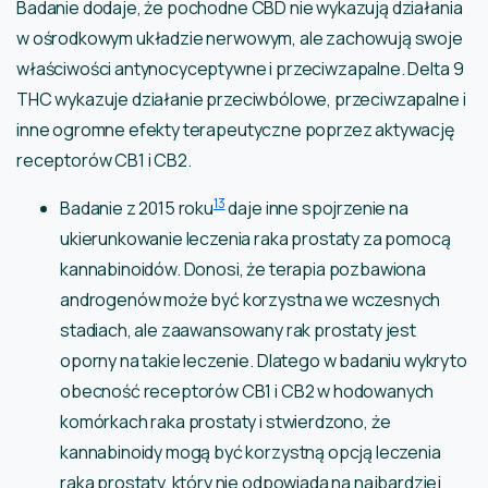
Badanie dodaje, że pochodne CBD nie wykazują działania
w ośrodkowym układzie nerwowym, ale zachowują swoje
właściwości antynocyceptywne i przeciwzapalne. Delta 9
THC wykazuje działanie przeciwbólowe, przeciwzapalne i
inne ogromne efekty terapeutyczne poprzez aktywację
receptorów CB1 i CB2.
13
Badanie z 2015 roku
daje inne spojrzenie na
ukierunkowanie leczenia raka prostaty za pomocą
kannabinoidów. Donosi, że terapia pozbawiona
androgenów może być korzystna we wczesnych
stadiach, ale zaawansowany rak prostaty jest
oporny na takie leczenie. Dlatego w badaniu wykryto
obecność receptorów CB1 i CB2 w hodowanych
komórkach raka prostaty i stwierdzono, że
kannabinoidy mogą być korzystną opcją leczenia
raka prostaty, który nie odpowiada na najbardziej