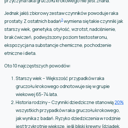
przyczyna raka gruczołu krokowego nie jest znana.
Jednak jakiś zbiorowy zestaw czynników powoduje raka
2
prostaty. Z ostatnich badań
wymiena się takie czynniki jak
starszy wiek, genetyka, otyłość, wzrotst, nadciśnienie,
brak ćwiczeń, podwyższony poziom testosteronu,
ekspozycja na substancje chemiczne, pochodzenie
etniczne i dieta.
Oto 10 najczęstszych powodów:
Starszy wiek – Większość przypadków raka
gruczołu krokowego odnotowuje się w grupie
wiekowej 65-74 lata.
Historia rodziny – Czynniki dziedziczne stanowią
20%
wszystkich przypadków raka gruczołu krokowego,
jak wynika z badań. Ryzyko dziedziczenia w rodzinie
jest trzykrotnie większe, jeśli bliski krewny (dziadek,