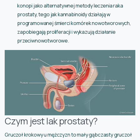
konopi jako alternatywnej metody leczenia raka
prostaty, tego jak kannabinoidy działają w
programowanej śmierci komórek nowotworowych,
zapobiegają proliferacji i wykazują działanie
przeciwnowotworowe.
Czym jest lak prostaty?
Gruczoł krokowy u mężczyzn to mały gąbczasty gruczoł