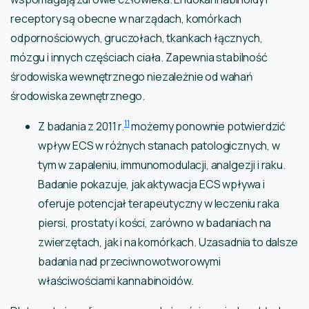
receptory są obecne w narządach, komórkach
odpornościowych, gruczołach, tkankach łącznych,
mózgu i innych częściach ciała. Zapewnia stabilność
środowiska wewnętrznego niezależnie od wahań
środowiska zewnętrznego.
11
Z badania z 2011 r.
możemy ponownie potwierdzić
wpływ ECS w różnych stanach patologicznych, w
tym w zapaleniu, immunomodulacji, analgezji i raku.
Badanie pokazuje, jak aktywacja ECS wpływa i
oferuje potencjał terapeutyczny w leczeniu raka
piersi, prostaty i kości, zarówno w badaniach na
zwierzętach, jak i na komórkach. Uzasadnia to dalsze
badania nad przeciwnowotworowymi
właściwościami kannabinoidów.