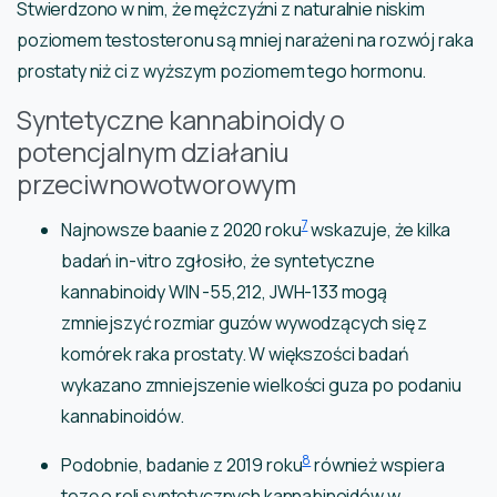
Stwierdzono w nim, że mężczyźni z naturalnie niskim
poziomem testosteronu są mniej narażeni na rozwój raka
prostaty niż ci z wyższym poziomem tego hormonu.
Syntetyczne kannabinoidy o
potencjalnym działaniu
przeciwnowotworowym
7
Najnowsze baanie z 2020 roku
wskazuje, że kilka
badań in-vitro zgłosiło, że syntetyczne
kannabinoidy WIN -55,212, JWH-133 mogą
zmniejszyć rozmiar guzów wywodzących się z
komórek raka prostaty. W większości badań
wykazano zmniejszenie wielkości guza po podaniu
kannabinoidów.
8
Podobnie, badanie z 2019 roku
również wspiera
tezę o roli syntetycznych kannabinoidów w