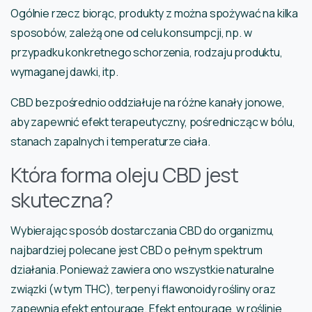
Ogólnie rzecz biorąc, produkty z można spożywać na kilka
sposobów, zależą one od celu konsumpcji, np. w
przypadku konkretnego schorzenia, rodzaju produktu,
wymaganej dawki, itp.
CBD bezpośrednio oddziałuje na różne kanały jonowe,
aby zapewnić efekt terapeutyczny, pośrednicząc w bólu,
stanach zapalnych i temperaturze ciała.
Która forma oleju CBD jest
skuteczna?
Wybierając sposób dostarczania CBD do organizmu,
najbardziej polecane jest CBD o pełnym spektrum
działania. Ponieważ zawiera ono wszystkie naturalne
związki (w tym THC), terpeny i flawonoidy rośliny oraz
zapewnia efekt entourage. Efekt entourage, w roślinie