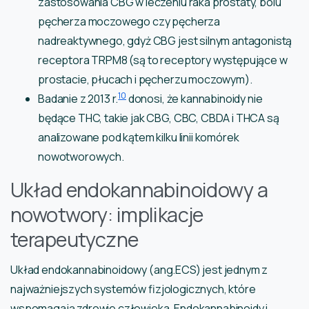
zastosowania CBG w leczeniu raka prostaty, bólu
pęcherza moczowego czy pęcherza
nadreaktywnego, gdyż CBG jest silnym antagonistą
receptora TRPM8 (są to receptory występujące w
prostacie, płucach i pęcherzu moczowym).
10
Badanie z 2013 r.
donosi, że kannabinoidy nie
będące THC, takie jak CBG, CBC, CBDA i THCA są
analizowane pod kątem kilku linii komórek
nowotworowych.
Układ endokannabinoidowy a
nowotwory: implikacje
terapeutyczne
Układ endokannabinoidowy (ang.ECS) jest jednym z
najważniejszych systemów fizjologicznych, które
wspomagają zdrowie człowieka. Endokannabinoidy i