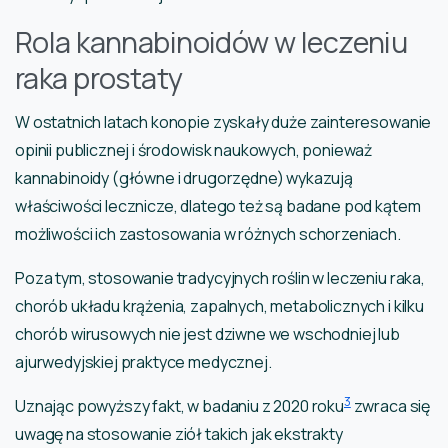
Rola kannabinoidów w leczeniu
raka prostaty
W ostatnich latach konopie zyskały duże zainteresowanie
opinii publicznej i środowisk naukowych, ponieważ
kannabinoidy (główne i drugorzędne) wykazują
właściwości lecznicze, dlatego też są badane pod kątem
możliwości ich zastosowania w różnych schorzeniach.
Poza tym, stosowanie tradycyjnych roślin w leczeniu raka,
chorób układu krążenia, zapalnych, metabolicznych i kilku
chorób wirusowych nie jest dziwne we wschodniej lub
ajurwedyjskiej praktyce medycznej.
3
Uznając powyższy fakt, w badaniu z 2020 roku
zwraca się
uwagę na stosowanie ziół takich jak ekstrakty