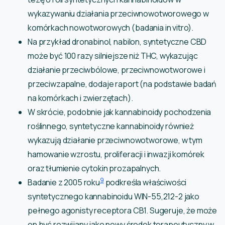
wykazywaniu działania przeciwnowotworowego w
komórkach nowotworowych (badania in vitro).
Na przykład dronabinol, nabilon, syntetyczne CBD
może być 100 razy silniejsze niż THC, wykazując
działanie przeciwbólowe, przeciwnowotworowe i
przeciwzapalne, dodaje raport (na podstawie badań
na komórkach i zwierzętach).
W skrócie, podobnie jak kannabinoidy pochodzenia
roślinnego, syntetyczne kannabinoidy również
wykazują działanie przeciwnowotworowe, w tym
hamowanie wzrostu, proliferacji i inwazji komórek
oraz tłumienie cytokin prozapalnych.
9
Badanie z 2005 roku
podkreśla właściwości
syntetycznego kannabinoidu WIN-55,212-2 jako
pełnego agonisty receptora CB1. Sugeruje, że może
on być rozwijany jako nowy środek terapeutyczny w