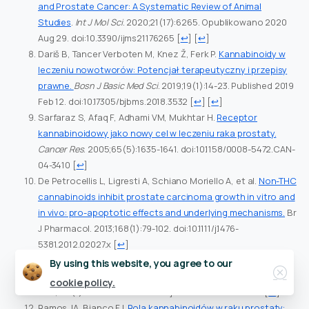
and Prostate Cancer: A Systematic Review of Animal
Studies
.
Int J Mol Sci
. 2020;21(17):6265. Opublikowano 2020
Aug 29. doi:10.3390/ijms21176265
[
↩
] [
↩
]
Dariš B, Tancer Verboten M, Knez Ž, Ferk P.
Kannabinoidy w
leczeniu nowotworów: Potencjał terapeutyczny i przepisy
prawne.
Bosn J Basic Med Sci
. 2019;19(1):14-23. Published 2019
Feb 12. doi:10.17305/bjbms.2018.3532
[
↩
] [
↩
]
Sarfaraz S, Afaq F, Adhami VM, Mukhtar H.
Receptor
kannabinoidowy jako nowy cel w leczeniu raka prostaty.
Cancer Res
. 2005;65(5):1635-1641. doi:10.1158/0008-5472.CAN-
04-3410
[
↩
]
De Petrocellis L, Ligresti A, Schiano Moriello A, et al.
Non-THC
cannabinoids inhibit prostate carcinoma growth in vitro and
in vivo: pro-apoptotic effects and underlying mechanisms.
Br
J Pharmacol. 2013;168(1):79-102. doi:10.1111/j.1476-
5381.2012.02027.x
[
↩
]
Guindon J, Hohmann AG.
System endokannabinoidowy a
Close
By using this website, you agree to our
nowotwory: implikacje terapeutyczne.
Br J Pharmacol
.
cookie policy.
2011;163(7):1447-1463. doi:10.1111/j.1476-5381.2011.01327.x
[
↩
]
Ramos JA, Bianco FJ.
Rola kannabinoidów w raku prostaty: