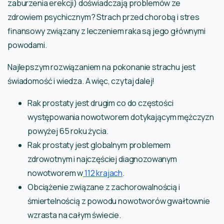
zaburzenia erekcji) doświadczają problemów ze
zdrowiem psychicznym? Strach przed chorobą i stres
finansowy związany z leczeniem raka są jego głównymi
powodami.
Najlepszym rozwiązaniem na pokonanie strachu jest
świadomość i wiedza. A więc, czytaj dalej!
Rak prostaty jest drugim co do częstości
występowania nowotworem dotykającym mężczyzn
powyżej 65 roku życia.
Rak prostaty jest globalnym problemem
zdrowotnym i najczęściej diagnozowanym
nowotworem w
112 krajach
.
Obciążenie związane z zachorowalnością i
śmiertelnością z powodu nowotworów gwałtownie
wzrasta na całym świecie.