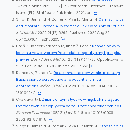
[Uaktualnione 2021 Jul 17]. In: StatPearls [Internet]. Treasure
Island (FL): StatPearls Publishing; 2021 Jan
[
↩
]
Singh K, Jamshidi N, Zomer R, Piva TJ, Mantri N.
Cannabinoids
and Prostate Cancer: A Systematic Review of Animal Studies
.
Int J Mol Sci
. 2020;21(17):6265. Published 2020 Aug 29.
doi:10.3390/ijms21176265
[
↩
]
Dariš B, Tancer Verboten M, Knez Ž, Ferk P.
Kannabinoidy w
leczeniu nowotworów: Potencjał terapeutyczny i przepisy
prawne.
Bosn J Basic Med Sci
. 2019;19(1):14-23. Opublikowano
2019 Feb 12. doi:10.17305/bjbms.2018.3532
[
↩
]
Ramos JA, Bianco FJ.
Rola kannabinoidów w raku prostaty:
Basic science perspective and potential clinical
applications.
Indian J Urol
. 2012;28(1):9-14. doi:10.4103/0970-
1591.94942
[
↩
]
Chakravarty I.
Zmiany enzymatyczne w męskich narządach
rozrodczych pod wpływem delta-9-tetrahydrokannabinolu.
Biochem Pharmacol
. 1982;31(3):415-418. doi:10.1016/0006-
2952(82)90191-5
[
↩
]
Singh K, Jamshidi N, Zomer R, Piva TJ, Mantri N.
Cannabinoids