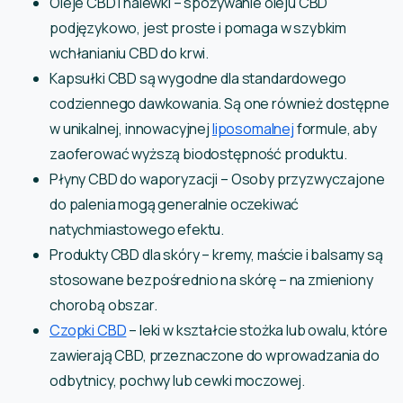
Oleje CBD i nalewki – spożywanie oleju CBD
podjęzykowo, jest proste i pomaga w szybkim
wchłanianiu CBD do krwi.
Kapsułki CBD są wygodne dla standardowego
codziennego dawkowania. Są one również dostępne
w unikalnej, innowacyjnej
liposomalnej
formule, aby
zaoferować wyższą biodostępność produktu.
Płyny CBD do waporyzacji – Osoby przyzwyczajone
do palenia mogą generalnie oczekiwać
natychmiastowego efektu.
Produkty CBD dla skóry – kremy, maście i balsamy są
stosowane bezpośrednio na skórę – na zmieniony
chorobą obszar.
Czopki CBD
– leki w kształcie stożka lub owalu, które
zawierają CBD, przeznaczone do wprowadzania do
odbytnicy, pochwy lub cewki moczowej.