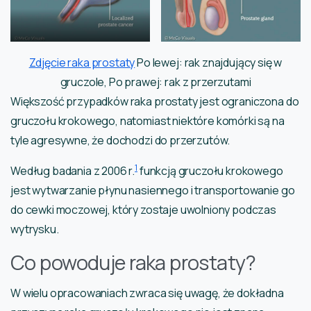
Zdjęcie raka prostaty
Po lewej: rak znajdujący się w
gruczole, Po prawej: rak z przerzutami
Większość przypadków raka prostaty jest ograniczona do
gruczołu krokowego, natomiast niektóre komórki są na
tyle agresywne, że dochodzi do przerzutów.
1
Według badania z 2006 r.
funkcją gruczołu krokowego
jest wytwarzanie płynu nasiennego i transportowanie go
do cewki moczowej, który zostaje uwolniony podczas
wytrysku.
Co powoduje raka prostaty?
W wielu opracowaniach zwraca się uwagę, że dokładna