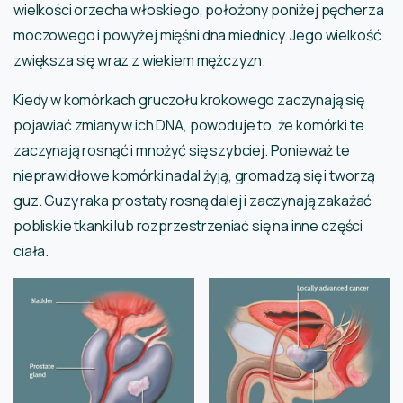
wielkości orzecha włoskiego, położony poniżej pęcherza
moczowego i powyżej mięśni dna miednicy. Jego wielkość
zwiększa się wraz z wiekiem mężczyzn.
Kiedy w komórkach gruczołu krokowego zaczynają się
pojawiać zmiany w ich DNA, powoduje to, że komórki te
zaczynają rosnąć i mnożyć się szybciej. Ponieważ te
nieprawidłowe komórki nadal żyją, gromadzą się i tworzą
guz. Guzy raka prostaty rosną dalej i zaczynają zakażać
pobliskie tkanki lub rozprzestrzeniać się na inne części
ciała.