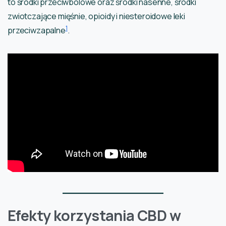
to środki przeciwbólowe oraz środki nasenne, środki
zwiotczające mięśnie, opioidy i niesteroidowe leki
1
przeciwzapalne
.
Efekty korzystania CBD w