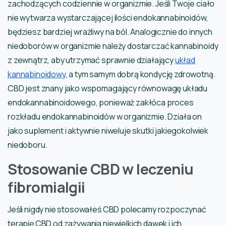
zachodzących codziennie w organizmie. Jeśli Twoje ciało
nie wytwarza wystarczającej ilości endokannabinoidów,
będziesz bardziej wrażliwy na ból. Analogicznie do innych
niedoborów w organizmie należy dostarczać kannabinoidy
z zewnątrz, aby utrzymać sprawnie działający
układ
kannabinoidowy
, a tym samym dobrą kondycję zdrowotną.
CBD jest znany jako wspomagający równowagę układu
endokannabinoidowego, ponieważ zakłóca proces
rozkładu endokannabinoidów w organizmie. Działa on
jako suplement i aktywnie niweluje skutki jakiegokolwiek
niedoboru.
Stosowanie CBD w leczeniu
fibromialgii
Jeśli nigdy nie stosowałeś CBD polecamy rozpoczynać
terapię CBD od zażywania niewielkich dawek i ich