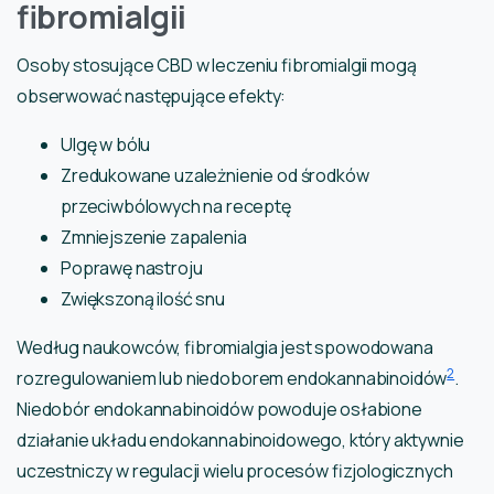
fibromialgii
Osoby stosujące CBD w leczeniu fibromialgii mogą
obserwować następujące efekty:
Ulgę w bólu
Zredukowane uzależnienie od środków
przeciwbólowych na receptę
Zmniejszenie zapalenia
Poprawę nastroju
Zwiększoną ilość snu
Według naukowców, fibromialgia jest spowodowana
2
rozregulowaniem lub niedoborem endokannabinoidów
.
Niedobór endokannabinoidów powoduje osłabione
działanie układu endokannabinoidowego, który aktywnie
uczestniczy w regulacji wielu procesów fizjologicznych