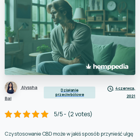
Alyssha
4 czerwca,
Działanie
przeciwbólowe
2021
Bal
5/5 - (2 votes)
Czy stosowanie CBD może w jakiś sposób przynieść ulgę