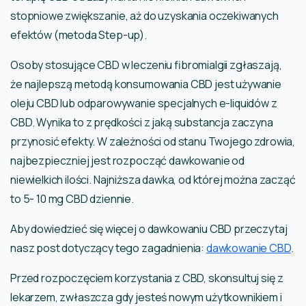
stopniowe zwiększanie, aż do uzyskania oczekiwanych
efektów (metoda Step-up).
Osoby stosujące CBD w leczeniu fibromialgii zgłaszają,
że najlepszą metodą konsumowania CBD jest używanie
oleju CBD lub odparowywanie specjalnych e-liquidów z
CBD. Wynika to z prędkości z jaką substancja zaczyna
przynosić efekty. W zależności od stanu Twojego zdrowia,
najbezpieczniej jest rozpocząć dawkowanie od
niewielkich ilości. Najniższa dawka, od której można zacząć
to 5- 10 mg CBD dziennie.
Aby dowiedzieć się więcej o dawkowaniu CBD przeczytaj
nasz post dotyczący tego zagadnienia:
dawkowanie CBD
.
Przed rozpoczęciem korzystania z CBD, skonsultuj się z
lekarzem, zwłaszcza gdy jesteś nowym użytkownikiem i