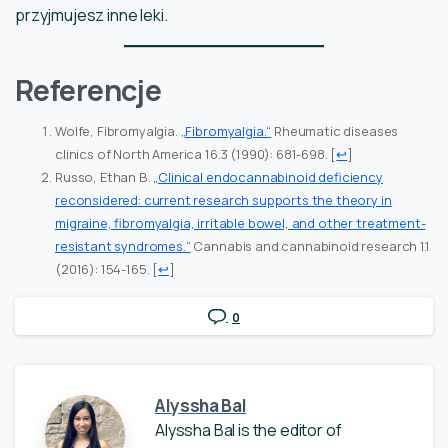
przyjmujesz inne leki.
Referencje
Wolfe, Fibromyalgia.
„Fibromyalgia.“
Rheumatic diseases
clinics of North America 16.3 (1990): 681-698.
[
↩
]
Russo, Ethan B.
„Clinical endocannabinoid deficiency
reconsidered: current research supports the theory in
migraine, fibromyalgia, irritable bowel, and other treatment-
resistant syndromes.“
Cannabis and cannabinoid research 1.1
(2016): 154-165.
[
↩
]
0
Alyssha Bal
Alyssha Bal is the editor of