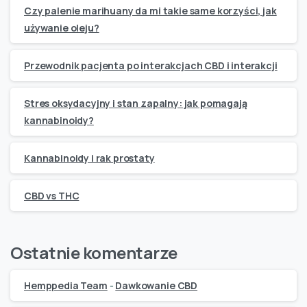
Czy palenie marihuany da mi takie same korzyści, jak
używanie oleju?
Przewodnik pacjenta po interakcjach CBD i interakcji
Stres oksydacyjny i stan zapalny: jak pomagają
kannabinoidy?
Kannabinoidy i rak prostaty
CBD vs THC
Ostatnie komentarze
Hemppedia Team
-
Dawkowanie CBD