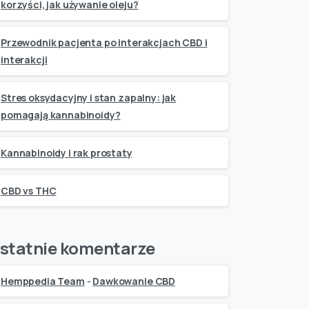
korzyści, jak używanie oleju?
Przewodnik pacjenta po interakcjach CBD i
interakcji
Stres oksydacyjny i stan zapalny: jak
pomagają kannabinoidy?
Kannabinoidy i rak prostaty
CBD vs THC
statnie komentarze
Hemppedia Team
-
Dawkowanie CBD