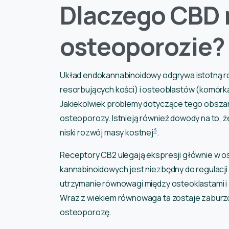
Dlaczego CBD
osteoporozie?
Układ endokannabinoidowy odgrywa istotną ro
resorbujących kości) i osteoblastów (komórk
Jakiekolwiek problemy dotyczące tego obszar
osteoporozy. Istnieją również dowody na to, 
3
niski rozwój masy kostnej
.
Receptory CB2 ulegają ekspresji głównie w o
kannabinoidowych jest niezbędny do regulacji 
utrzymanie równowagi między osteoklastami i 
Wraz z wiekiem równowaga ta zostaje zaburzo
osteoporozę.