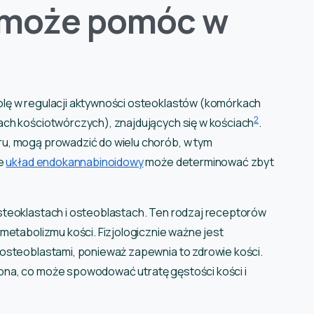
 może pomóc w
lę w regulacji aktywności osteoklastów (komórkach
2
ach kościotwórczych), znajdujących się w kościach
.
u, mogą prowadzić do wielu chorób, w tym
że
układ endokannabinoidowy
może determinować zbyt
steoklastach i osteoblastach. Ten rodzaj receptorów
metabolizmu kości. Fizjologicznie ważne jest
osteoblastami, ponieważ zapewnia to zdrowie kości.
na, co może spowodować utratę gęstości kości i