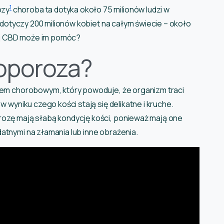
1
ozy
choroba ta dotyka około 75 milionów ludzi w
an dotyczy 200 milionów kobiet na całym świecie – około
olej CBD może im pomóc?
oporoza?
anem chorobowym, który powoduje, że organizm traci
w wyniku czego kości stają się delikatne i kruche.
rozę mają słabą kondycję kości, ponieważ mają one
atnymi na złamania lub inne obrażenia.