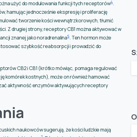
4
ożna użyć do modulowania funkcji tych receptorów
.
w, hamując jednocześnie ekspresję i proliferację
mulować tworzenie kości wewnątrzkorowych, tłumić
ści. Z drugiej strony, receptory CB1 można aktywować w
5
ncji znanej jako noradrenalina
. Ten hormon może
stosować szybkość reabsorpcji i prowadzić do
S
eptorów CB2 i CB1 (krótko mówiąc, pomaga regulować
cję komórek kostnych), może on również hamować
kszać aktywność enzymów aktywujących receptory
ania
O
uskich naukowców sugerują, że kości ludzkie mają
7