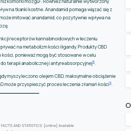
 niż komórki mózgu
. Również naturalnie wytworzony
pływ na tkanki kostne. Anandamid pomaga wiązać się z
może imitować anandamid, co pozytywnie wpływa na
ozę.
 funkcji receptorów kannabinoidowych w leczeniu
ływać na metabolizm kości i ligandy. Produkty CBD
 kości, ponieważ mogą być stosowane w celu
8
o terapii anabolicznej i antyreabsorpcyjnej
.
 gdy myszy leczono olejem CBD, maksymalne obciążenie
9
CBD może przyspieszyć proces leczenia złamań kości
.
O
 FACTS AND STATISTICS. [online] Available