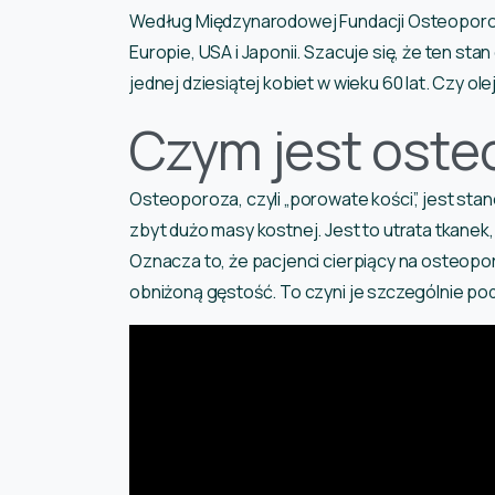
Według Międzynarodowej Fundacji Osteopor
Europie, USA i Japonii. Szacuje się, że ten st
jednej dziesiątej kobiet w wieku 60 lat. Czy 
Czym jest oste
Osteoporoza, czyli „porowate kości”, jest st
zbyt dużo masy kostnej. Jest to utrata tkanek, 
Oznacza to, że pacjenci cierpiący na osteopo
obniżoną gęstość. To czyni je szczególnie pod