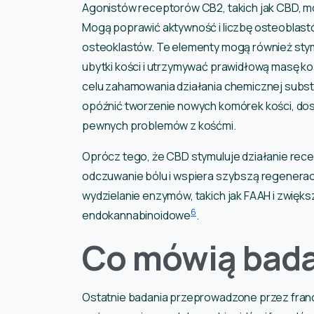
Agonistów receptorów CB2, takich jak CBD, m
Mogą poprawić aktywność i liczbę osteoblastó
osteoklastów. Te elementy mogą również sty
ubytki kości i utrzymywać prawidłową masę ko
celu zahamowania działania chemicznej substa
opóźnić tworzenie nowych komórek kości, do
pewnych problemów z kośćmi.
Oprócz tego, że CBD stymuluje działanie rec
odczuwanie bólu i wspiera szybszą regenera
wydzielanie enzymów, takich jak FAAH i zwię
6
endokannabinoidowe
.
Co mówią bad
Ostatnie badania przeprowadzone przez franc