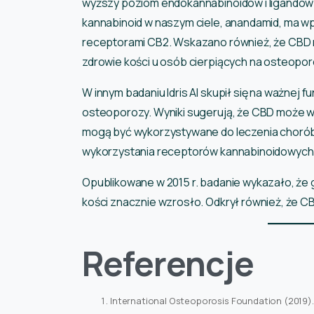
wyższy poziom endokannabinoidów i ligandów
kannabinoid w naszym ciele, anandamid, ma w
receptorami CB2. Wskazano również, że CBD 
zdrowie kości u osób cierpiących na osteopor
W innym badaniu Idris Al skupił się na ważnej
osteoporozy. Wyniki sugerują, że CBD może wp
mogą być wykorzystywane do leczenia chorób
wykorzystania receptorów kannabinoidowych d
Opublikowane w 2015 r. badanie wykazało, że
kości znacznie wzrosło. Odkrył również, że 
Referencje
International Osteoporosis Foundation (2019).