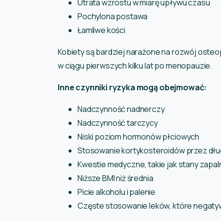
Utrata wzrostu w miarę upływu czasu
Pochylona postawa
Łamliwe kości
Kobiety są bardziej narażone na rozwój osteo
w ciągu pierwszych kilku lat po menopauzie.
Inne czynniki ryzyka mogą obejmować:
Nadczynność nadnerczy
Nadczynność tarczycy
Niski poziom hormonów płciowych
Stosowanie kortykosteroidów przez dłu
Kwestie medyczne, takie jak stany zapa
Niższe BMI niż średnia
Picie alkoholu i palenie
Częste stosowanie leków, które negaty