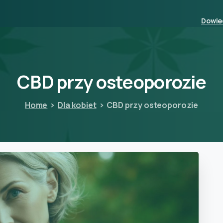
Dowied
CBD
przy
osteoporozie
Home
Dla kobiet
CBD przy osteoporozie