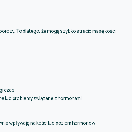
porozy. To dlatego, że mogą szybko stracić masę kości
gi czas
lne lub problemy związane z hormonami
wnie wpływają na kości lub poziom hormonów