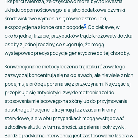
Eksperci twierdzą, że częściowo może być to kwestia
układu odpornościowego, ale jako dodatkowe czynniki
środowiskowe wymienia się również stres, leki,
3
ekspozycję na słońce oraz pogodę
. Co ciekawe, w
około jednej trzeciej przypadków trądzik różowaty dotyka
osoby z jednej rodziny, co sugeruje, że mogą
występować predyspozycje genetyczne do tej choroby.
Konwencjonalne metody leczenia trądziku różowatego
zazwyczaj koncentrują się na objawach, ale niewiele z nich
podejmuje próbę uporania się z przyczynami. Najczęściej
przepisuje się antybiotyki, zwykle metronidazol do
stosowania miejscowego na skórę lub do przyjmowania
doustnego. Pacjenci otrzymują też czasami kremy
sterydowe, ale w obu przypadkach mogą występować
szkodliwe skutki, w tym nudności, zapalenia i pokrzywki.
Bardziej radykalną interwencją jest zastosowanie lasera w