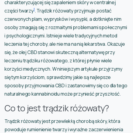
charakteryzującej się zapaleniem skóry w centralnej
1
części twarzy
. Trądzik różowaty przyjmuje postać
czerwonych plam, wyprysków i wysypki, a dotknięte nim
osoby zmagają się z rozmaitymi problemami społecznymi
i psychologicznymi. Istnieje wiele tradycyjnych metod
leczenia tej choroby, ale nie ma na nią lekarstwa. Okazuje
się, że olej CBD stanowi skuteczną alternatywę przy
leczeniu trądziku różowatego, z której płynie wiele
korzyści medycznych. W niniejszym artykule przyjrzymy
się tym korzyściom, sprawdzimy jakie są najlepsze
sposoby przyjmowania CBD i zastanowimy się co dla tego
naturalnego kannabinoidu może przynieść przyszłość.
Co to jest trądzik różowaty?
Trądzik różowaty jest przewlekłą chorobą skóry, która
powoduje rumienienie twarzy i wyraźne zaczerwienienia