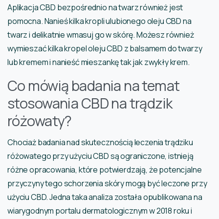
Aplikacja CBD bezpośrednio na twarz również jest
pomocna. Nanieś kilka kropli ulubionego oleju CBD na
twarz i delikatnie wmasuj go w skórę. Możesz również
wymieszać kilka kropel oleju CBD z balsamem do twarzy
lub kremem i nanieść mieszankę tak jak zwykły krem.
Co mówią badania na temat
stosowania CBD na trądzik
różowaty?
Chociaż badania nad skutecznością leczenia trądziku
różowatego przy użyciu CBD są ograniczone, istnieją
różne opracowania, które potwierdzają, że potencjalne
przyczyny tego schorzenia skóry mogą być leczone przy
użyciu CBD. Jedna taka analiza została opublikowana na
wiarygodnym portalu dermatologicznym w 2018 roku i