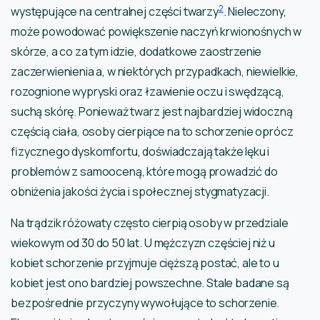
2
występujące na centralnej części twarzy
. Nieleczony,
może powodować powiększenie naczyń krwionośnych w
skórze, a co za tym idzie, dodatkowe zaostrzenie
zaczerwienienia a, w niektórych przypadkach, niewielkie,
rozognione wypryski oraz łzawienie oczu i swędzącą,
suchą skórę. Ponieważ twarz jest najbardziej widoczną
częścią ciała, osoby cierpiące na to schorzenie oprócz
fizycznego dyskomfortu, doświadczają także lęku i
problemów z samooceną, które mogą prowadzić do
obniżenia jakości życia i społecznej stygmatyzacji.
Na trądzik różowaty często cierpią osoby w przedziale
wiekowym od 30 do 50 lat. U mężczyzn częściej niż u
kobiet schorzenie przyjmuje cięższą postać, ale to u
kobiet jest ono bardziej powszechne. Stale badane są
bezpośrednie przyczyny wywołujące to schorzenie.