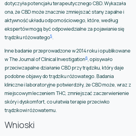
dotyczyła potencjału terapeutycznego CBD. Wykazała
ona, że CBD może znacznie zmniejszać stany zapalne i
aktywność układu odpornościowego, które, według
ekspertów mogą być odpowiedzialne za pojawianie się
5
trądziku różowatego
.
Inne badanie przeprowadzone w 2014 roku i opublikowane
6
w The Journal of Clinical Investigation
, opisywało
przeciwzapalne działanie CBD przy trądziku, który daje
podobne objawy do trądziku różowatego. Badania
kliniczne i laboratoryjne potwierdziły, że CBD może, wraz z
miejscowym leczeniem THC, zmniejszać zaczerwienienie
skóry i dyskomfort, co ułatwia terapie przeciwko
trądzikowi różowatemu.
Wnioski