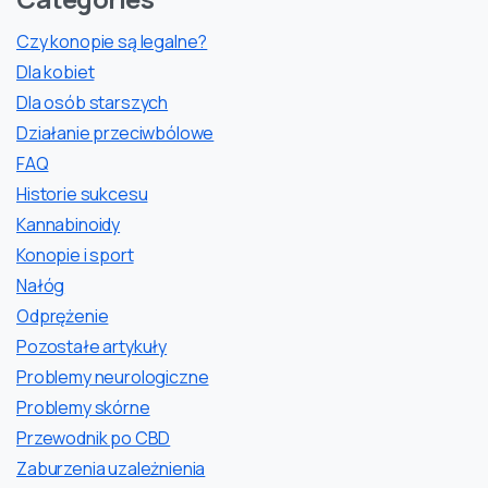
Czy konopie są legalne?
Dla kobiet
Dla osób starszych
Działanie przeciwbólowe
FAQ
Historie sukcesu
Kannabinoidy
Konopie i sport
Nałóg
Odprężenie
Pozostałe artykuły
Problemy neurologiczne
Problemy skórne
Przewodnik po CBD
Zaburzenia uzależnienia