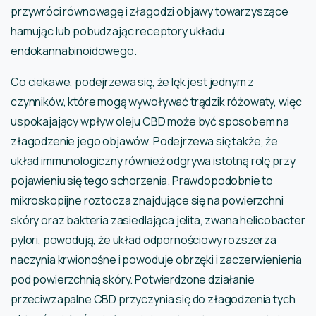
przywróci równowagę i złagodzi objawy towarzyszące
hamując lub pobudzając receptory układu
endokannabinoidowego.
Co ciekawe, podejrzewa się, że lęk jest jednym z
czynników, które mogą wywoływać trądzik różowaty, więc
uspokajający wpływ oleju CBD może być sposobem na
złagodzenie jego objawów. Podejrzewa się także, że
układ immunologiczny również odgrywa istotną rolę przy
pojawieniu się tego schorzenia. Prawdopodobnie to
mikroskopijne roztocza znajdujące się na powierzchni
skóry oraz bakteria zasiedlająca jelita, zwana helicobacter
pylori, powodują, że układ odpornościowy rozszerza
naczynia krwionośne i powoduje obrzęki i zaczerwienienia
pod powierzchnią skóry. Potwierdzone działanie
przeciwzapalne CBD przyczynia się do złagodzenia tych