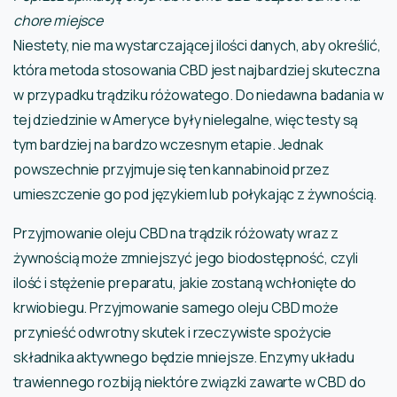
chore miejsce
Niestety, nie ma wystarczającej ilości danych, aby określić,
która metoda stosowania CBD jest najbardziej skuteczna
w przypadku trądziku różowatego. Do niedawna badania w
tej dziedzinie w Ameryce były nielegalne, więc testy są
tym bardziej na bardzo wczesnym etapie. Jednak
powszechnie przyjmuje się ten kannabinoid przez
umieszczenie go pod językiem lub połykając z żywnością.
Przyjmowanie oleju CBD na trądzik różowaty wraz z
żywnością może zmniejszyć jego biodostępność, czyli
ilość i stężenie preparatu, jakie zostaną wchłonięte do
krwiobiegu. Przyjmowanie samego oleju CBD może
przynieść odwrotny skutek i rzeczywiste spożycie
składnika aktywnego będzie mniejsze. Enzymy układu
trawiennego rozbiją niektóre związki zawarte w CBD do