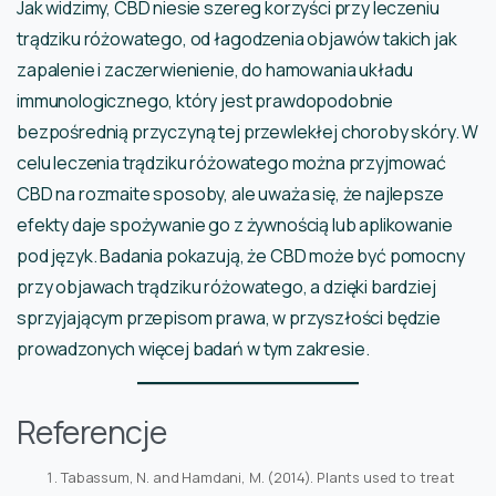
Jak widzimy, CBD niesie szereg korzyści przy leczeniu
trądziku różowatego, od łagodzenia objawów takich jak
zapalenie i zaczerwienienie, do hamowania układu
immunologicznego, który jest prawdopodobnie
bezpośrednią przyczyną tej przewlekłej choroby skóry. W
celu leczenia trądziku różowatego można przyjmować
CBD na rozmaite sposoby, ale uważa się, że najlepsze
efekty daje spożywanie go z żywnością lub aplikowanie
pod język. Badania pokazują, że CBD może być pomocny
przy objawach trądziku różowatego, a dzięki bardziej
sprzyjającym przepisom prawa, w przyszłości będzie
prowadzonych więcej badań w tym zakresie.
Referencje
Tabassum, N. and Hamdani, M. (2014). Plants used to treat