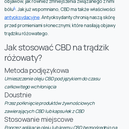
objawów, jak również zmniejszenia związanego z nimi
4
bólu
. Jak już wspomniano, CBD ma także właściwości
antyoksydacyjne
. Antyoksydanty chronią naszą skórę
przed promieniami słonecznymi, które nasilają objawy
trądziku różowatego.
Jak stosować CBD na trądzik
różowaty?
Metoda podjęzykowa
Umieszczenie oleju CBD pod językiem do czasu
całkowitego wchłonięcia
Doustnie
Przez połknięcie produktów żywnościowych
zawierających CBD lub kapsułek z CBD
Stosowanie miejscowe
Poprzez aplikację oleju lub kremu CBD bezpośrednio na