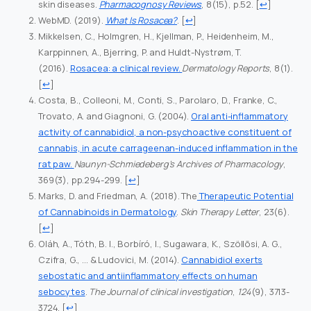
skin diseases.
Pharmacognosy Reviews
, 8(15), p.52.
[
↩
]
WebMD. (2019).
What Is Rosacea?
.
[
↩
]
Mikkelsen, C., Holmgren, H., Kjellman, P., Heidenheim, M.,
Karppinnen, A., Bjerring, P. and Huldt-Nystrøm, T.
(2016).
Rosacea: a clinical review.
Dermatology Reports
, 8(1).
[
↩
]
Costa, B., Colleoni, M., Conti, S., Parolaro, D., Franke, C.,
Trovato, A. and Giagnoni, G. (2004).
Oral anti-inflammatory
activity of cannabidiol, a non-psychoactive constituent of
cannabis, in acute carrageenan-induced inflammation in the
rat paw.
Naunyn-Schmiedeberg’s Archives of Pharmacology
,
369(3), pp.294-299.
[
↩
]
Marks, D. and Friedman, A. (2018). The
Therapeutic Potential
of Cannabinoids in Dermatology
.
Skin Therapy Letter
, 23(6).
[
↩
]
Oláh, A., Tóth, B. I., Borbíró, I., Sugawara, K., Szöllõsi, A. G.,
Czifra, G., … & Ludovici, M. (2014).
Cannabidiol exerts
sebostatic and antiinflammatory effects on human
sebocytes
.
The Journal of clinical investigation
,
124
(9), 3713-
3724.
[
↩
]