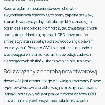
Reumatoidalne zapalenie stawów i choroba
zwyrodnieniowa stawów są to stany zapalne stawów,
którym towarzyszy silny ból i obrzęk, które znacząco
ograniczają mobilność i komfort życia, zmuszając chore
osoby do poddania się operacji. CBD może pomóc
zmniejszyć stan zapalny i ból spowodowany objawami
7
reumatyzmu
. Ponadto CBD to substancja naturalnie
występująca w naturze, która nie powoduje żadnych
niepożądanych skutków ubocznych ani nie uzależnia.
Ból związany z chorobą nowotworową
Nowotwór jest czymś, czego obawiają się wszyscy. Różne
typy nowotworów charakteryzują się różnymi objawami,
jednak uporczywy ból jest prawie zawsze obecny. CBD
może zmniejszyć intensywność bólu, który często