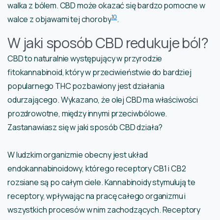
walka z bólem. CBD może okazać się bardzo pomocne w
10
walce z objawami tej choroby
.
W jaki sposób CBD redukuje ból?
CBD to naturalnie występujący w przyrodzie
fitokannabinoid, który w przeciwieństwie do bardziej
popularnego THC pozbawiony jest działania
odurzającego. Wykazano, że olej CBD ma właściwości
prozdrowotne, między innymi przeciwbólowe.
Zastanawiasz się w jaki sposób CBD działa?
W ludzkim organizmie obecny jest układ
endokannabinoidowy, którego receptory CB1 i CB2
rozsiane są po całym ciele. Kannabinoidy stymulują te
receptory, wpływając na pracę całego organizmu i
wszystkich procesów w nim zachodzących. Receptory