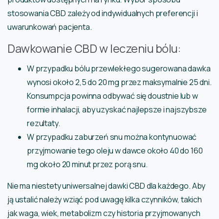
stosowania CBD zależy od indywidualnych preferencji i
uwarunkowań pacjenta.
Dawkowanie CBD w leczeniu bólu:
W przypadku bólu przewlekłego sugerowana dawka
wynosi około 2,5 do 20 mg przez maksymalnie 25 dni.
Konsumpcja powinna odbywać się doustnie lub w
formie inhalacji, aby uzyskać najlepsze i najszybsze
rezultaty.
W przypadku zaburzeń snu można kontynuować
przyjmowanie tego oleju w dawce około 40 do 160
mg około 20 minut przez porą snu.
Nie ma niestety uniwersalnej dawki CBD dla każdego. Aby
ją ustalić należy wziąć pod uwagę kilka czynników, takich
jak waga, wiek, metabolizm czy historia przyjmowanych