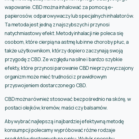
wapowanie. CBD można inhalować za pomocą e-
papierosów, odparowywaczy lub specjalnych inhalatorów.
Ta metoda jest jedną z najszybszych i przynosi
natychmiastowy efekt. Metody inhalacji nie poleca się
osobom, które cierpią na astmę lub inne choroby płuc, a
także użytkownikom, którzy dopiero zaczynają swoją
przygodę z CBD. Ze względu na silne i bardzo szybkie
efekty, które przynosi parowanie CBD nieprzyzwyczajony
organizm może mieć trudności z prawidłowym
przyswojeniem dostarczonego CBD.
CBD można również stosować bezpośrednio na skórę, w
postaci olejków, kremów, maści czy balsamów.
Aby wybrać najlepszą i najbardziej efektywną metodę
konsumpcji polecamy wypróbować różne rodzaje
produktów dostępnych na rynku. Wybór sposobu