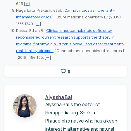
645
[
↩
]
Nagarkatti, Prakash, et al. „
Cannabinoids as novel anti-
inflammatory drugs
.“ Future medicinal chemistry 1.7 (2009):
1333-1349.
[
↩
]
Russo, Ethan B. „
Clinical endocannabinoid deficiency
reconsidered: current research supports the theory in
migraine, fibromyalgia, irritable bowel, and other treatment-
resistant syndromes
.“ Cannabis and cannabinoid research 1.1
(2016): 154-165.
[
↩
]
0
Alyssha Bal
Alyssha Bal is the editor of
Hemppedia.org. She’s a
Philadelphia native who has a keen
interest in alternative and natural