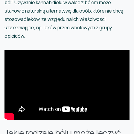
1
ból
. Używanie kannabidiolu w walce z bólem może
stanowić naturalną alternatywę dla osób, które nie chcą
stosować leków, ze względu na ich właściwości
uzależniające, np. leków przeciwbólowych z grupy
opioidów.
Jakie rodzaje bólu może leczyć