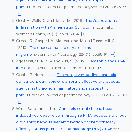
pain.
“ European journal of pharmacology556.1-3 (2007): 75-83.
[
↩
]
Gold, E., Wells, C. and Rasor, M. (2016).
The Association of
Inflammation with Premenstrual Symptoms
. Journal of
Women’s Health, 25(9), pp.865-874.
[
↩
]
Greco, R., Gasperi, V., Maccarrone, M. and Tassorelli, C.
(2010).
The endocannabinoid system and
migraine
. Experimental Neurology, 224(1), pp.85-91.
[
↩
]
Aggarwal, M., Puri, V. and Puri, S. (2012). Se
rotonin and CGRP
in Migraine.
Annals of Neurosciences, 19(2).
[
↩
]
Costa, Barbara, et al. „
The non-psychoactive cannabis
constituent cannabidiol is an orally effective therapeutic
agent in rat chronic inflammatory and neuropathic
pain.“
European journal of pharmacology 556.1-3 (2007): 75-83
[
↩
]
Ward, Sara Jane, et al.
„Cannabidiol inhibits paclitaxel‐
induced neuropathic pain through 5‐HT1A receptors without
diminishing nervous system function or chemotherapy
efficacy.“ British journal of pharmacology 171.3 (2014)
: 636-