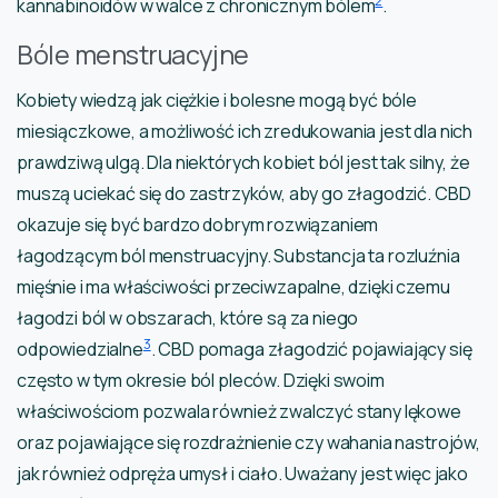
2
kannabinoidów w walce z chronicznym bólem
.
Bóle menstruacyjne
Kobiety wiedzą jak ciężkie i bolesne mogą być bóle
miesiączkowe, a możliwość ich zredukowania jest dla nich
prawdziwą ulgą. Dla niektórych kobiet ból jest tak silny, że
muszą uciekać się do zastrzyków, aby go złagodzić. CBD
okazuje się być bardzo dobrym rozwiązaniem
łagodzącym ból menstruacyjny. Substancja ta rozluźnia
mięśnie i ma właściwości przeciwzapalne, dzięki czemu
łagodzi ból w obszarach, które są za niego
3
odpowiedzialne
. CBD pomaga złagodzić pojawiający się
często w tym okresie ból pleców. Dzięki swoim
właściwościom pozwala również zwalczyć stany lękowe
oraz pojawiające się rozdrażnienie czy wahania nastrojów,
jak również odpręża umysł i ciało. Uważany jest więc jako