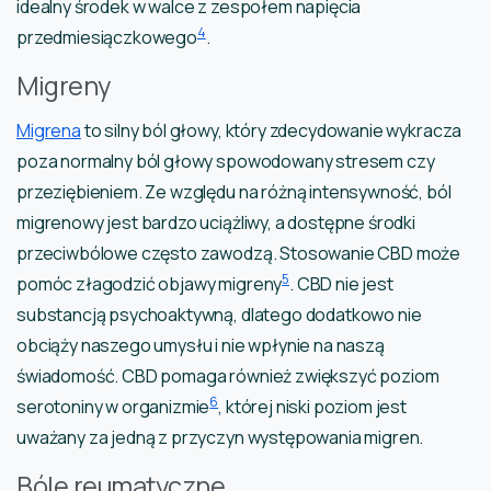
idealny środek w walce z zespołem napięcia
4
przedmiesiączkowego
.
Migreny
Migrena
to silny ból głowy, który zdecydowanie wykracza
poza normalny ból głowy spowodowany stresem czy
przeziębieniem. Ze względu na różną intensywność, ból
migrenowy jest bardzo uciążliwy, a dostępne środki
przeciwbólowe często zawodzą. Stosowanie CBD może
5
pomóc złagodzić objawy migreny
. CBD nie jest
substancją psychoaktywną, dlatego dodatkowo nie
obciąży naszego umysłu i nie wpłynie na naszą
świadomość. CBD pomaga również zwiększyć poziom
6
serotoniny w organizmie
, której niski poziom jest
uważany za jedną z przyczyn występowania migren.
Bóle reumatyczne