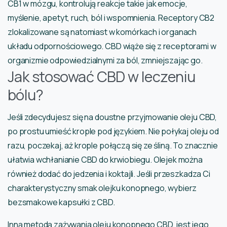
CB1 w mózgu, kontrolują reakcje takie jak emocje,
myślenie, apetyt, ruch, ból i wspomnienia. Receptory CB2
zlokalizowane są natomiast w komórkach i organach
układu odpornościowego. CBD wiąże się z receptorami w
organizmie odpowiedzialnymi za ból, zmniejszając go.
Jak stosować CBD w leczeniu
bólu?
Jeśli zdecydujesz się na doustne przyjmowanie oleju CBD,
po prostu umieść krople pod językiem. Nie połykaj oleju od
razu, poczekaj, aż krople połączą się ze śliną. To znacznie
ułatwia wchłanianie CBD do krwiobiegu. Olejek można
również dodać do jedzenia i koktajli. Jeśli przeszkadza Ci
charakterystyczny smak olejku konopnego, wybierz
bezsmakowe kapsułki z CBD.
Inną metodą zażywania oleju konopnego CBD, jest jego