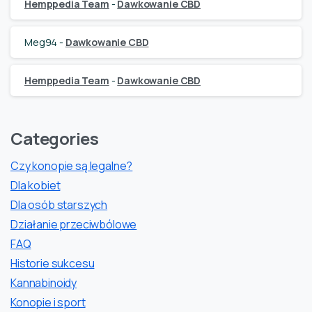
Hemppedia Team
-
Dawkowanie CBD
Meg94
-
Dawkowanie CBD
Hemppedia Team
-
Dawkowanie CBD
Categories
Czy konopie są legalne?
Dla kobiet
Dla osób starszych
Działanie przeciwbólowe
FAQ
Historie sukcesu
Kannabinoidy
Konopie i sport