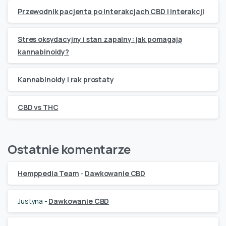
Przewodnik pacjenta po interakcjach CBD i interakcji
Stres oksydacyjny i stan zapalny: jak pomagają
kannabinoidy?
Kannabinoidy i rak prostaty
CBD vs THC
Ostatnie komentarze
Hemppedia Team
-
Dawkowanie CBD
Justyna
-
Dawkowanie CBD