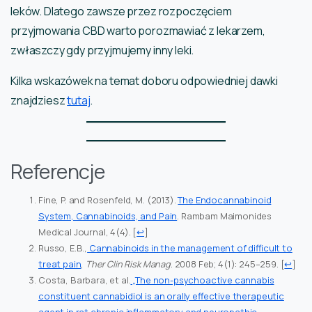
leków. Dlatego zawsze przez rozpoczęciem
przyjmowania CBD warto porozmawiać z lekarzem,
zwłaszczy gdy przyjmujemy inny leki.
Kilka wskazówek na temat doboru odpowiedniej dawki
znajdziesz
tutaj
.
Referencje
Fine, P. and Rosenfeld, M. (2013).
The Endocannabinoid
System, Cannabinoids, and Pain
. Rambam Maimonides
Medical Journal, 4(4).
[
↩
]
Russo, E.B.,
Cannabinoids in the management of difficult to
treat pain
,
Ther Clin Risk Manag
. 2008 Feb; 4(1): 245–259.
[
↩
]
Costa, Barbara, et al.
„The non-psychoactive cannabis
constituent cannabidiol is an orally effective therapeutic
agent in rat chronic inflammatory and neuropathic