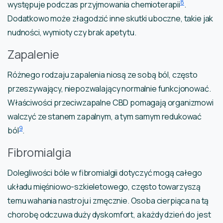
8
występuje podczas przyjmowania chemioterapii
.
Dodatkowo może złagodzić inne skutki uboczne, takie jak
nudności, wymioty czy brak apetytu.
Zapalenie
Różnego rodzaju zapalenia niosą ze sobą ból, często
przeszywający, niepozwalający normalnie funkcjonować.
Właściwości przeciwzapalne CBD pomagają organizmowi
walczyć ze stanem zapalnym, a tym samym redukować
9
ból
.
Fibromialgia
Dolegliwości bóle w fibromialgii dotyczyć mogą całego
układu mięśniowo-szkieletowego, często towarzyszą
temu wahania nastroju i zmęcznie. Osoba cierpiąca na tą
chorobę odczuwa duży dyskomfort, a każdy dzień do jest